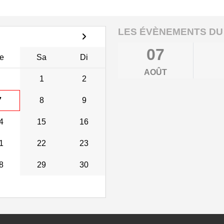
LES ÉVÈNEMENTS DU
07
e
Sa
Di
AOÛT
1
2
7
8
9
4
15
16
1
22
23
8
29
30