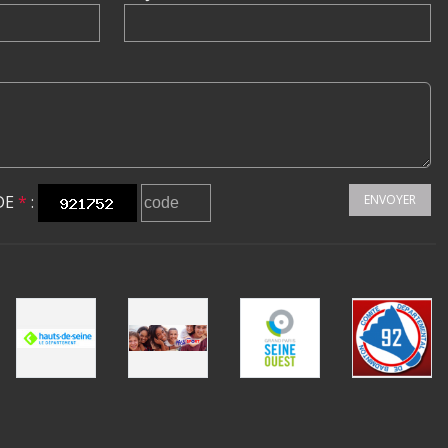
DE
*
:
ENVOYER