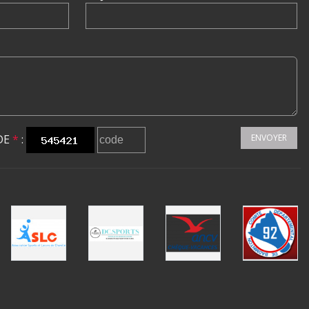
DE
*
:
ENVOYER