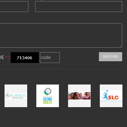
DE
*
:
ENVOYER