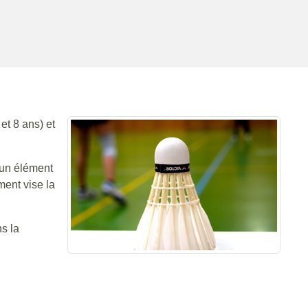
et 8 ans) et
 un élément
ment vise la
s la