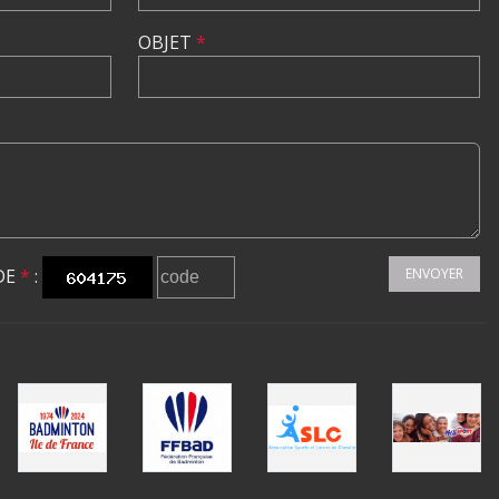
OBJET
*
DE
*
:
ENVOYER