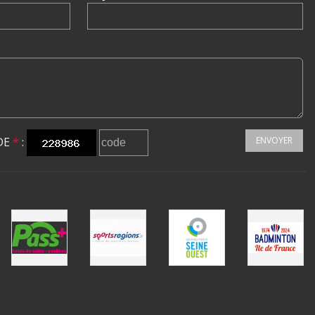
DE
*
:
ENVOYER