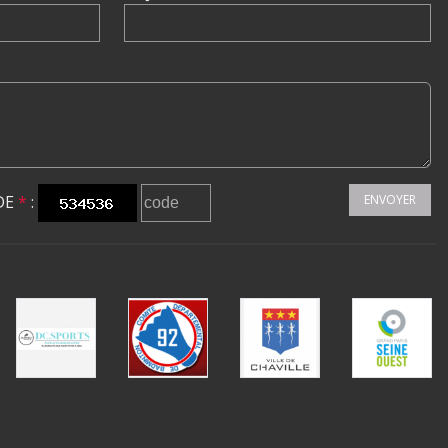
DE
*
:
ENVOYER