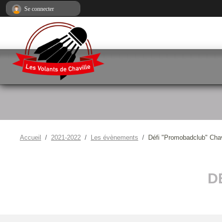
Panneau de gestion des cookies
Se connecter
Accueil
2021-2022
Les évènements
Défi "Promobadclub" Chav
D